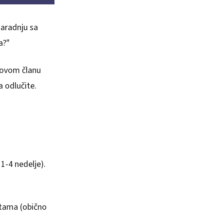
saradnju sa
a?"
u ovom članu
 odlučite.
1-4 nedelje).
tama (obično