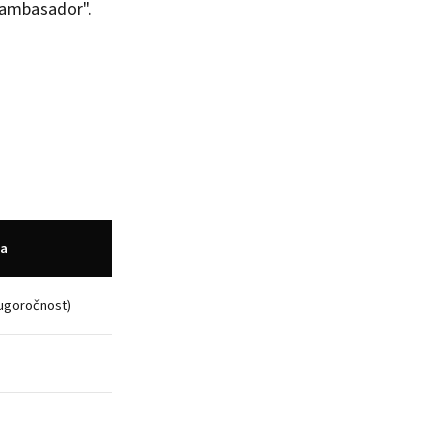
 ambasador".
ja
dugoročnost)