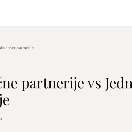
fluenser partnerije
ne partnerije vs Jed
je
ja