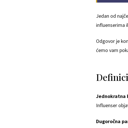
Jedan od najče
influenserima 
Odgovor je komp
ćemo vam pokaz
Definici
Jednokratna 
Influenser obja
Dugoročna par