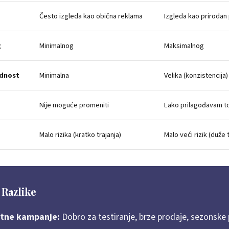
Često izgleda kao obična reklama
Izgleda kao prirodan
g
Minimalnog
Maksimalnog
ednost
Minimalna
Velika (konzistencija)
Nije moguće promeniti
Lako prilagođavam 
Malo rizika (kratko trajanja)
Malo veći rizik (duže t
 Razlike
tne kampanje:
Dobro za testiranje, brze prodaje, sezonske