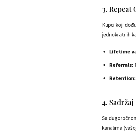
3. Repeat
Kupci koji dođu
jednokratnih k
Lifetime v
Referrals:
P
Retention:
4. Sadržaj
Sa dugoročnom 
kanalima (vašoj