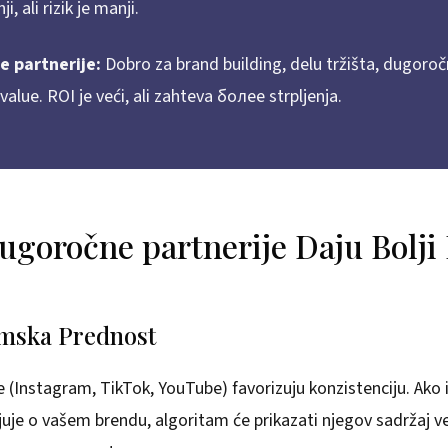
i, ali rizik je manji.
 partnerije:
Dobro za brand building, delu tržišta, dugoroč
alue. ROI je veći, ali zahteva более strpljenja.
ugoročne partnerije Daju Bolji
amska Prednost
 (Instagram, TikTok, YouTube) favorizuju konzistenciju. Ako i
uje o vašem brendu, algoritam će prikazati njegov sadržaj već