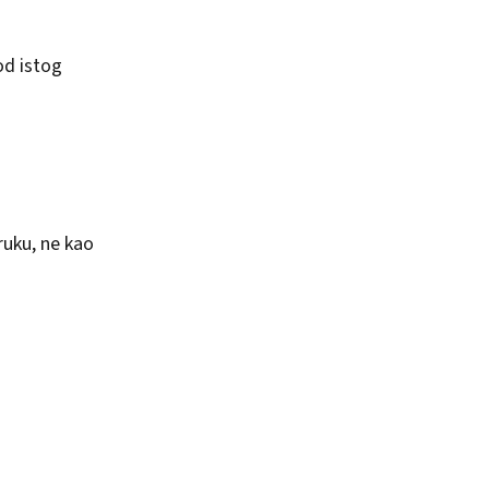
od istog
ruku, ne kao