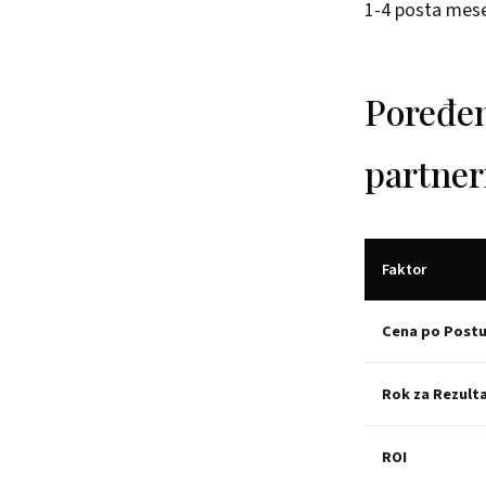
1-4 posta mese
Poređen
partner
Faktor
Cena po Post
Rok za Rezult
ROI