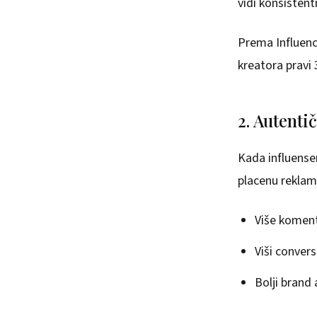
vidi konsisten
Prema Influenc
kreatora pravi
2. Autenti
Kada influenser
placenu reklam
Više koment
Viši convers
Bolji brand