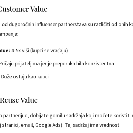
 Customer Value
 od dugoročnih influenser partnerstava su različiti od onih k
ampanja:
alue:
4-5x viši (kupci se vraćaju)
ričaju prijateljima jer je preporuka bila konzistentna
Duže ostaju kao kupci
 Reuse Value
partnerijuo, dobijate gomilu sadržaja koji možete koristiti
 stranici, email, Google Ads). Taj sadržaj ima vrednost.