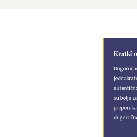
Kratki 
Dugoročne 
jednokratn
autentičn
su bolje z
preporuka 
dugoročne