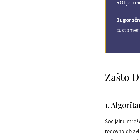
ROI je manj
Dugoročne
customer v
Zašto D
1. Algorit
Socijalnu mreže
redovno objavlj