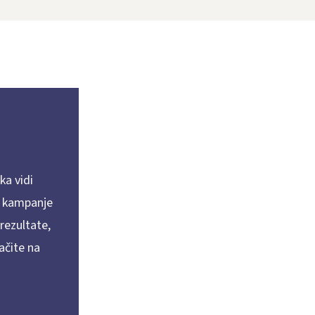
ka vidi
e kampanje
 rezultate,
ačite na