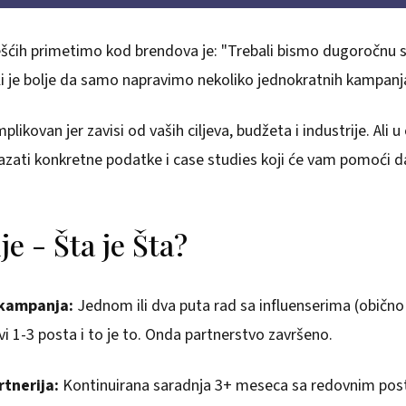
šćih primetimo kod brendova je: "Trebali bismo dugoročnu 
ili je bolje da samo napravimo nekoliko jednokratnih kampanj
likovan jer zavisi od vaših ciljeva, budžeta i industrije. Ali 
ati konkretne podatke i case studies koji će vam pomoći da
je - Šta je Šta?
kampanja:
Jednom ili dva puta rad sa influenserima (obično 
vi 1-3 posta i to je to. Onda partnerstvo završeno.
tnerija:
Kontinuirana saradnja 3+ meseca sa redovnim pos