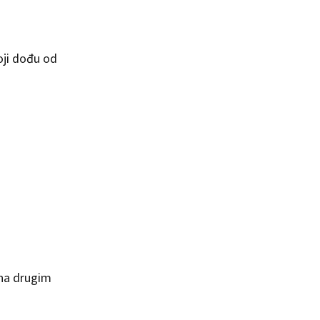
oji dođu od
 na drugim