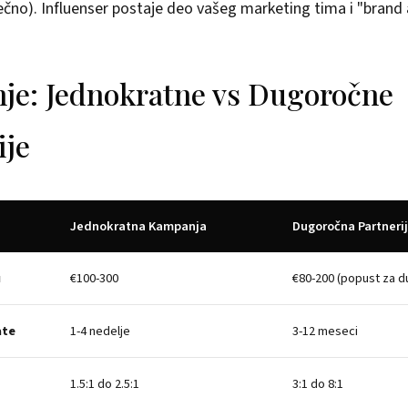
čno). Influenser postaje deo vašeg marketing tima i "brand
je: Jednokratne vs Dugoročne
ije
Jednokratna Kampanja
Dugoročna Partneri
u
€100-300
€80-200 (popust za 
ate
1-4 nedelje
3-12 meseci
1.5:1 do 2.5:1
3:1 do 8:1