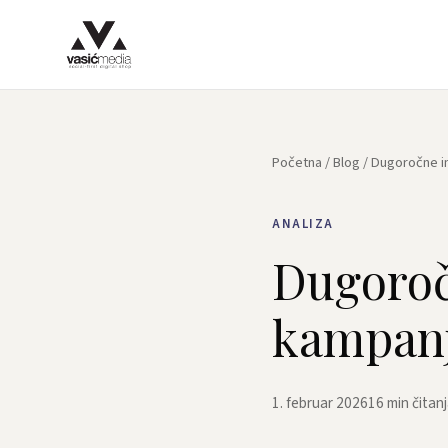
Početna
/
Blog
/ Dugoročne in
ANALIZA
Dugoroč
kampan
1. februar 2026
16 min čitan