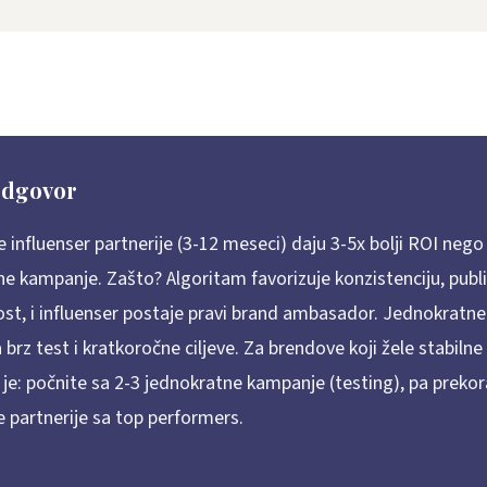
odgovor
influenser partnerije (3-12 meseci) daju 3-5x bolji ROI nego
e kampanje. Zašto? Algoritam favorizuje konzistenciju, publi
ost, i influenser postaje pravi brand ambasador. Jednokratn
a brz test i kratkoročne ciljeve. Za brendove koji žele stabilne
je: počnite sa 2-3 jednokratne kampanje (testing), pa prekor
 partnerije sa top performers.