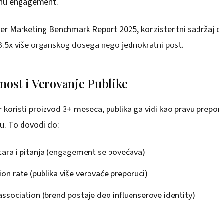
tnu engagement.
er Marketing Benchmark Report 2025, konzistentni sadržaj 
 3.5x više organskog dosega nego jednokratni post.
čnost i Verovanje Publike
 koristi proizvod 3+ meseca, publika ga vidi kao pravu prepo
u. To dovodi do:
ara i pitanja (engagement se povećava)
ion rate (publika više verovaće preporuci)
 association (brend postaje deo influenserove identity)