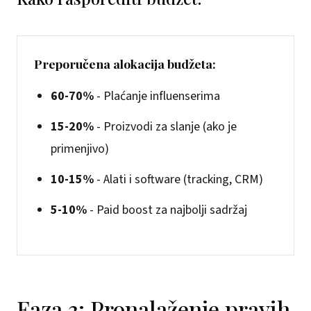
Preporučena alokacija budžeta:
60-70%
- Plaćanje influenserima
15-20%
- Proizvodi za slanje (ako je
primenjivo)
10-15%
- Alati i software (tracking, CRM)
5-10%
- Paid boost za najbolji sadržaj
Faza 3: Pronalaženje pravih