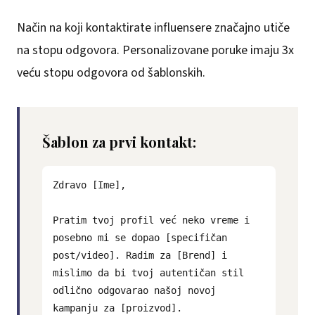
Način na koji kontaktirate influensere značajno utiče
na stopu odgovora. Personalizovane poruke imaju 3x
veću stopu odgovora od šablonskih.
Šablon za prvi kontakt:
Zdravo [Ime],
Pratim tvoj profil već neko vreme i
posebno mi se dopao [specifičan
post/video]. Radim za [Brend] i
mislimo da bi tvoj autentičan stil
odlično odgovarao našoj novoj
kampanju za [proizvod].