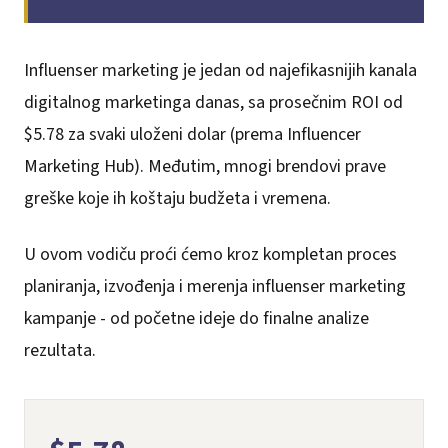
Influenser marketing je jedan od najefikasnijih kanala
digitalnog marketinga danas, sa prosečnim ROI od
$5.78 za svaki uloženi dolar (prema Influencer
Marketing Hub). Međutim, mnogi brendovi prave
greške koje ih koštaju budžeta i vremena.
U ovom vodiču proći ćemo kroz kompletan proces
planiranja, izvođenja i merenja influenser marketing
kampanje - od početne ideje do finalne analize
rezultata.