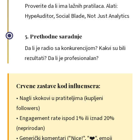
Proverite da li ima lažnih pratilaca. Alati:
HypeAuditor, Social Blade, Not Just Analytics
5. Prethodne saradnje
Da li je radio sa konkurencijom? Kakvi su bili
rezultati? Da li je profesionalan?
Crvene zastave kod influensera:
• Nagli skokovi u pratiteljima (kupljeni
followers)
• Engagement rate ispod 1% ili iznad 20%
(neprirodan)
• Generički komentari ("Nice!", "❤️", emoji