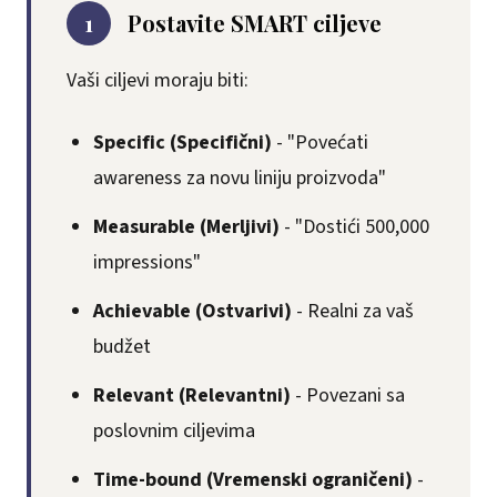
1
Postavite SMART ciljeve
Vaši ciljevi moraju biti:
Specific (Specifični)
- "Povećati
awareness za novu liniju proizvoda"
Measurable (Merljivi)
- "Dostići 500,000
impressions"
Achievable (Ostvarivi)
- Realni za vaš
budžet
Relevant (Relevantni)
- Povezani sa
poslovnim ciljevima
Time-bound (Vremenski ograničeni)
-