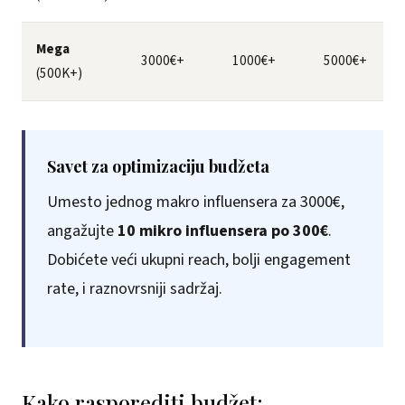
Mega
3000€+
1000€+
5000€+
(500K+)
Savet za optimizaciju budžeta
Umesto jednog makro influensera za 3000€,
angažujte
10 mikro influensera po 300€
.
Dobićete veći ukupni reach, bolji engagement
rate, i raznovrsniji sadržaj.
Kako rasporediti budžet: