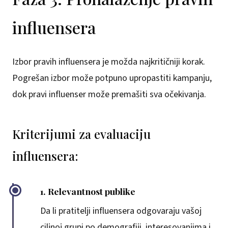
influensera
Izbor pravih influensera je možda najkritičniji korak.
Pogrešan izbor može potpuno upropastiti kampanju,
dok pravi influenser može premašiti sva očekivanja.
Kriterijumi za evaluaciju
influensera:
1. Relevantnost publike
Da li pratitelji influensera odgovaraju vašoj
ciljnoj grupi po demografiji, interesovanjima i