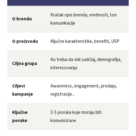
Kratak opis brenda, vrednosti, ton
O brendu
komunikacije
O proizvodu
Ključne karakteristike, benefiti, USP
Ko treba da vidi sadržaj, demografija,
Ciljna grupa
interesovanja
Ciljevi
Awareness, engagement, prodaja,
kampanje
registracije...
Ključne
3-5 poruka koje moraju biti
poruke
komunicirane