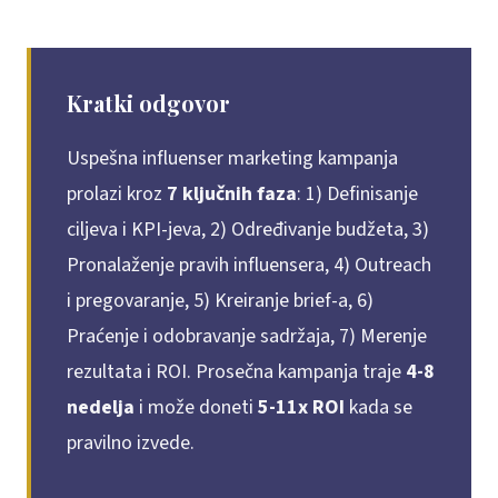
Kratki odgovor
Uspešna influenser marketing kampanja
prolazi kroz
7 ključnih faza
: 1) Definisanje
ciljeva i KPI-jeva, 2) Određivanje budžeta, 3)
Pronalaženje pravih influensera, 4) Outreach
i pregovaranje, 5) Kreiranje brief-a, 6)
Praćenje i odobravanje sadržaja, 7) Merenje
rezultata i ROI. Prosečna kampanja traje
4-8
nedelja
i može doneti
5-11x ROI
kada se
pravilno izvede.