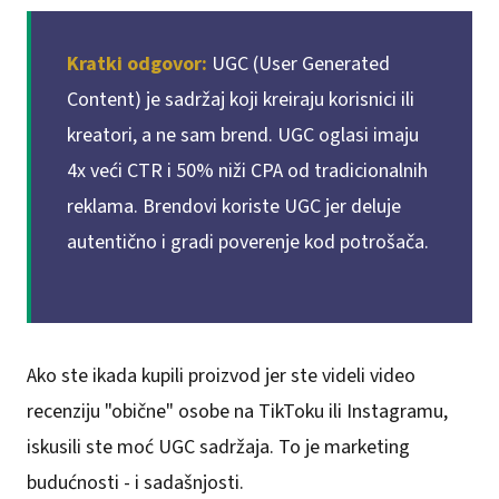
Kratki odgovor:
UGC (User Generated
Content) je sadržaj koji kreiraju korisnici ili
kreatori, a ne sam brend. UGC oglasi imaju
4x veći CTR i 50% niži CPA od tradicionalnih
reklama. Brendovi koriste UGC jer deluje
autentično i gradi poverenje kod potrošača.
Ako ste ikada kupili proizvod jer ste videli video
recenziju "obične" osobe na TikToku ili Instagramu,
iskusili ste moć UGC sadržaja. To je marketing
budućnosti - i sadašnjosti.