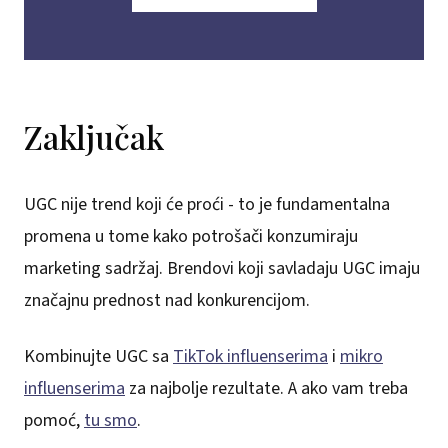
Zaključak
UGC nije trend koji će proći - to je fundamentalna
promena u tome kako potrošači konzumiraju
marketing sadržaj. Brendovi koji savladaju UGC imaju
značajnu prednost nad konkurencijom.
Kombinujte UGC sa
TikTok influenserima
i
mikro
influenserima
za najbolje rezultate. A ako vam treba
pomoć,
tu smo
.