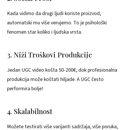
Kada vidimo da drugi ljudi koriste proizvod,
automatski mu više verujemo. To je psihološki
fenomen star koliko i ljudska vrsta.
3. Niži Troškovi Produkcije
Jedan UGC video košta 50-200€, dok profesionalna
produkcija može koštati hiljade. A UGC često
performira bolje!
4. Skalabilnost
Možete testirati više varijanti sadržaja, više poruka,