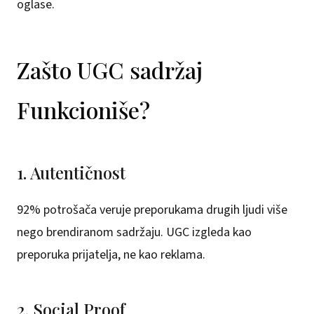
oglase.
Zašto UGC sadržaj
Funkcioniše?
1. Autentičnost
92% potrošača veruje preporukama drugih ljudi više
nego brendiranom sadržaju. UGC izgleda kao
preporuka prijatelja, ne kao reklama.
2. Social Proof