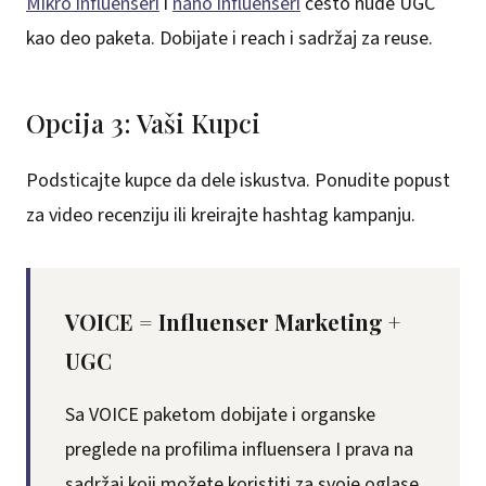
Mikro influenseri
i
nano influenseri
često nude UGC
kao deo paketa. Dobijate i reach i sadržaj za reuse.
Opcija 3: Vaši Kupci
Podsticajte kupce da dele iskustva. Ponudite popust
za video recenziju ili kreirajte hashtag kampanju.
VOICE = Influenser Marketing +
UGC
Sa VOICE paketom dobijate i organske
preglede na profilima influensera I prava na
sadržaj koji možete koristiti za svoje oglase,