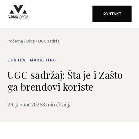
KONTAKT
Početna
/
Blog
/ UGC sadržaj
CONTENT MARKETING
UGC sadržaj: Šta je i Zašto
ga brendovi koriste
29. januar 2026
8 min čitanja